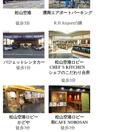
松山空港
濱商エアポートパーキング
徒歩3分
R.H Airportの隣
バジェットレンタカー
松山空港ロビー
CHEF'S KITCHEN
徒歩1
分
シェフのこだわり台所
徒歩3分
松山空港ロビー
松山空港ロビー
かどや
和CAFE NOBOSAN
徒歩3分
徒歩3分