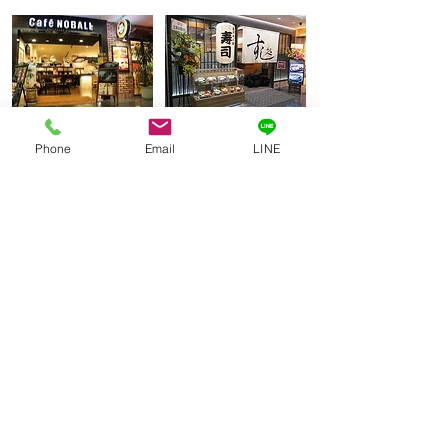
松山空港ロビー
松山空港ロビー
カフェ・ノボール
すし処
Phone
Email
LINE
徒歩3分
徒歩3分
松山空港ロビー
​うどん処 マドンナ亭
徒歩3分
R.H Airport所在地